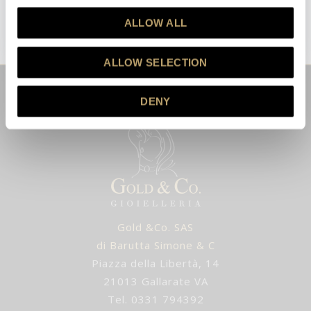
ISCRIVITI
ALLOW ALL
Questo sito è protetto da reCAPTCHA e vengono applicate la
Privacy Policy
e i
Termini e Condizioni
di Google.
ALLOW SELECTION
DENY
Gold &Co. SAS
di Barutta Simone & C
Piazza della Libertà, 14
21013 Gallarate VA
Tel. 0331 794392