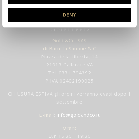
DENY
Gold &Co. SAS
di Barutta Simone & C
Piazza della Libertà, 14
21013 Gallarate VA
Tel. 0331 794392
P.IVA 02402190025
CHIUSURA ESTIVA gli ordini verranno evasi dopo 1
settembre
E-mail
:
info@goldandco.it
Orari:
Lun 15:30 - 19:30