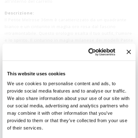
all'interno del carrello
Descrizione:
Il Petite Melrose 36mm è caratterizzato da un quadrante
bianco e un cinturino in maglia oro rosa dal fascino
intramontabile. Questo orologio esalta il tuo outfit, l'umore
e lo spirito. Il cinturino in maglia milanese dei modelli Petite
36mm è stato progettato con un profilo più sottile e non è
compatibile con i modelli Classic 36mm.
Disponibilita':
Disponibile
SKU:
BC365
This website uses cookies
Stato:
Pezzi disponibili in
We use cookies to personalise content and ads, to
magazzino
provide social media features and to analyse our traffic.
We also share information about your use of our site with
Referenza:
DW00100305
our social media, advertising and analytics partners who
Materiali:
Acciaio 316
may combine it with other information that you’ve
provided to them or that they’ve collected from your use
of their services.
Newsletter
Iscriviti alla nostra