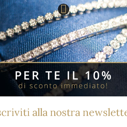
Descrizione:
Orologio da polso
in acciaio diamet
minerale. Braccia
Eco Drive a carica 
all'acqua (water r
Disponibilita':
SKU:
Stato:
Referenza:
scriviti alla nostra newslett