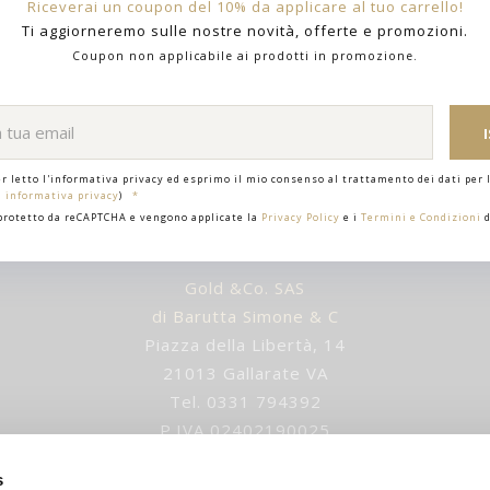
Riceverai un coupon del 10% da applicare al tuo carrello!
Ti aggiorneremo sulle nostre novità, offerte e promozioni.
Coupon non applicabile ai prodotti in promozione.
er letto l'informativa privacy ed esprimo il mio consenso al trattamento dei dati per l
i informativa privacy
)
 protetto da reCAPTCHA e vengono applicate la
Privacy Policy
e i
Termini e Condizioni
d
Gold &Co. SAS
di Barutta Simone & C
Piazza della Libertà, 14
21013 Gallarate VA
Tel. 0331 794392
P.IVA 02402190025
IUSURA ESTIVA gli ordini verranno evasi dopo 1 settem
s