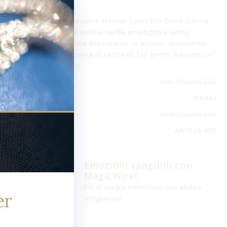
 Citizen per uomo collezione Marine Sport Eco Drive. Cassa
ro 45 mm. Quadrante di colore verde analogico e vetro
le in acciaio con chiusura deployante in acciaio. Movimento
di luce infinita con riserva di carica di 240 giorni. Resistente
esistant) 10 atm (100m).
Non Disponibile
BH443
Non Disponibile
AW1526-89X
Emozioni tangibili con
MagicWire!
Fili di magia intrecciati con abilità
er
artigianale.