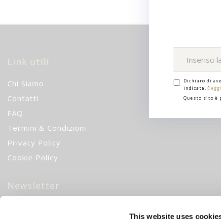
Link utili
Dichiaro di av
Chi Siamo
indicate. (
legg
Contatti
Questo sito è
FAQ
Termini & Condizioni
Privacy Policy
Cookie Policy
Newsletter
10% di sconto
iscrivendoti alla nostra newsletter!
CH
This website uses cookie