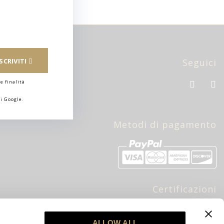
Seguici
ISCRIVITI
e finalità
i Google.
Metodi di pagamento
Certificazioni
bre
ALLOW ALL