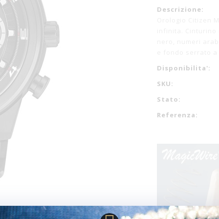
Descrizione:
Orologio Citizen 
infinita. Cinturin
nero, numeri arab
e fondo serrato a
Disponibilita':
SKU:
Stato:
Referenza: