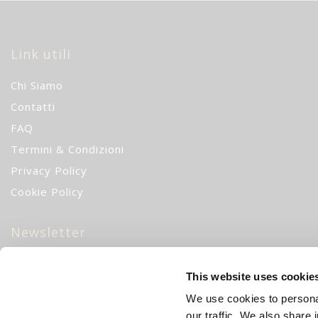
Link utili
Chi Siamo
Contatti
FAQ
Termini & Condizioni
Privacy Policy
Cookie Policy
Newsletter
10% di sconto
iscrivendoti alla nostra newsletter!
CH
This website uses cookie
We use cookies to personal
Iscriviti
our traffic. We also share 