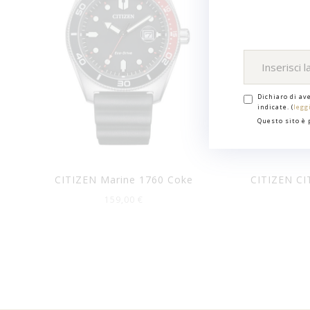
Dichiaro di av
indicate. (
legg
Questo sito è
CITIZEN Marine 1760 Coke
CITIZEN CI
159,00 €