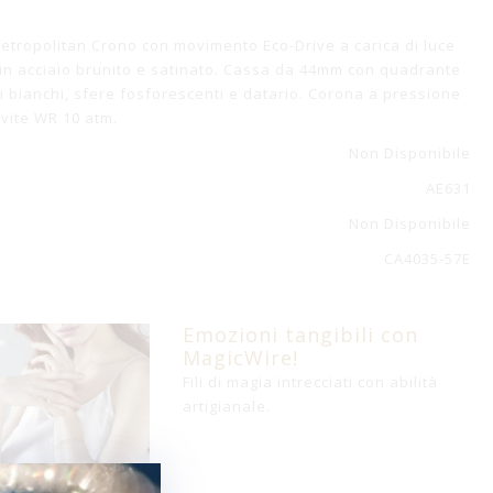
Metropolitan Crono con movimento Eco-Drive a carica di luce
o in acciaio brunito e satinato. Cassa da 44mm con quadrante
i bianchi, sfere fosforescenti e datario. Corona a pressione
 vite WR 10 atm.
Non Disponibile
AE631
Non Disponibile
CA4035-57E
Emozioni tangibili con
MagicWire!
Fili di magia intrecciati con abilità
artigianale.