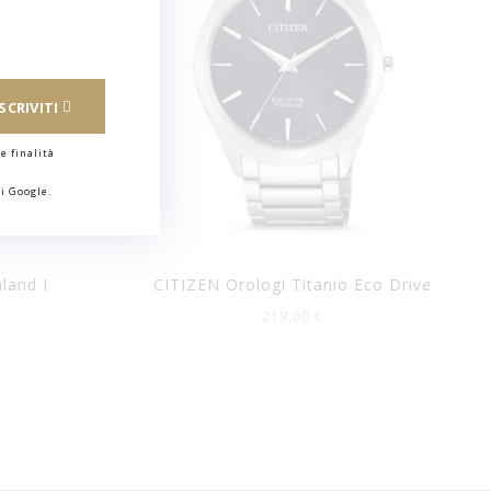
ISCRIVITI
e finalità
i Google.
land I
CITIZEN Orologi Titanio Eco Drive
219,00 €