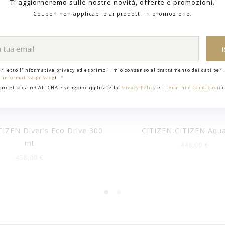
Ti aggiorneremo sulle nostre novità, offerte e promozioni.
Coupon non applicabile ai prodotti in promozione.
er letto l'informativa privacy ed esprimo il mio consenso al trattamento dei dati per l
i informativa privacy
)
 protetto da reCAPTCHA e vengono applicate la
Privacy Policy
e i
Termini e Condizioni
d
TIZEN Diver's Eco Drive 300
CITIZEN CITIZEN Aqua
mt
448,00 €
458,00 €