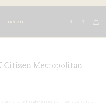
CONTATTI
 Citizen Metropolitan
e gratuitamente
l'opzione regalo
all'interno del carrello