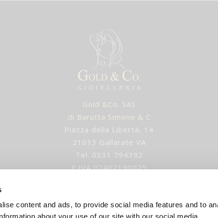
Gold &Co. SAS
di Barutta Simone & C
Piazza della Libertà, 14
21013 Gallarate VA
Tel. 0331 794392
P.IVA 02402190025
IUSURA ESTIVA gli ordini verranno evasi dopo 1 settem
s
ise content and ads, to provide social media features and to an
E-mail
:
info@goldandco.it
information about your use of our site with our social media,