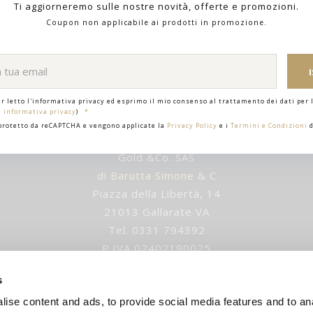
Ti aggiorneremo sulle nostre novità, offerte e promozioni.
Coupon non applicabile ai prodotti in promozione.
er letto l'informativa privacy ed esprimo il mio consenso al trattamento dei dati per l
i informativa privacy
)
 protetto da reCAPTCHA e vengono applicate la
Privacy Policy
e i
Termini e Condizioni
d
Gold &Co. SAS
di Barutta Simone & C
Piazza della Libertà, 14
21013 Gallarate VA
Tel. 0331 794392
P.IVA 02402190025
IUSURA ESTIVA gli ordini verranno evasi dopo 1 settem
s
ise content and ads, to provide social media features and to an
E-mail
:
info@goldandco.it