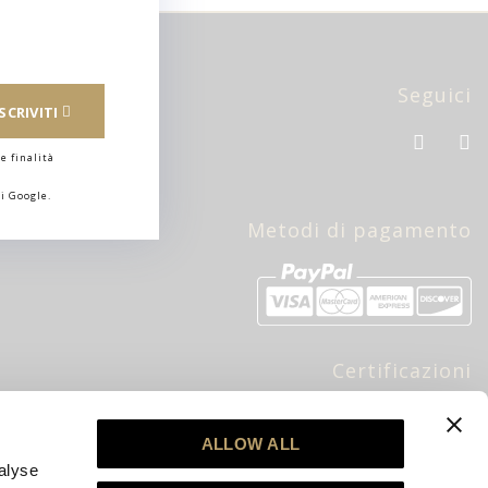
Seguici
ISCRIVITI
e finalità
i Google.
Metodi di pagamento
Certificazioni
bre
ALLOW ALL
alyse