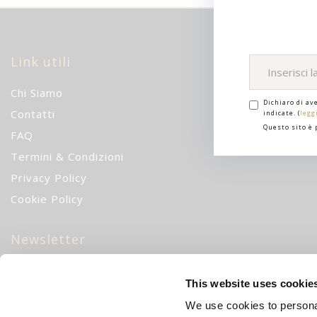
Link utili
Chi Siamo
Dichiaro di av
Contatti
indicate. (
legg
Questo sito è
FAQ
Termini & Condizioni
Privacy Policy
Cookie Policy
Newsletter
10% di sconto
iscrivendoti alla nostra newsletter!
CH
This website uses cookie
We use cookies to personal
Iscriviti