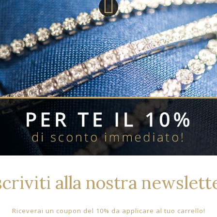
Orologio Citizen 
artificiale) con ri
a 60 minuti. Cassa
bracciale con chiu
acido e datario. 
Disponibilita':
SKU:
Stato:
Referenza:
scriviti alla nostra newslett
Riceverai un coupon del 10% da applicare al tuo carrello!