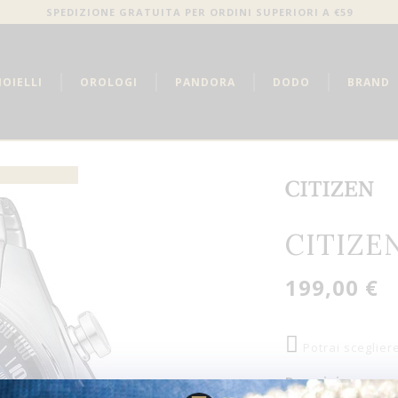
SPEDIZIONE GRATUITA PER ORDINI SUPERIORI A €59
IOIELLI
OROLOGI
PANDORA
DODO
BRAND
CITIZEN
199,00 €
Potrai sceglier
Descrizione: