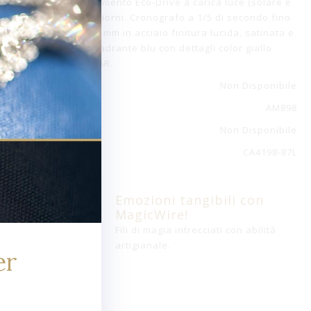
Crono Racing con movimento Eco-Drive a carica luce (solare e
serva di carica di 270 giorni. Cronografo a 1/5 di secondo fino
 con diametro di 44.4 mm in acciaio finitura lucida, satinata e
sura deployante. Quadrante blu con dettagli color giallo
Resistenza 10 ATM / BAR.
Non Disponibile
AM898
Non Disponibile
CA4198-87L
Emozioni tangibili con
MagicWire!
Fili di magia intrecciati con abilità
artigianale.
er