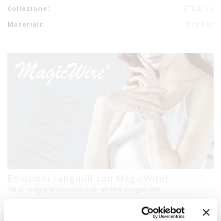
Collezione:
STELLINA
Materiali:
Oro 9 Kt
Emozioni tangibili con MagicWire!
Fili di magia intrecciati con abilità artigianale.