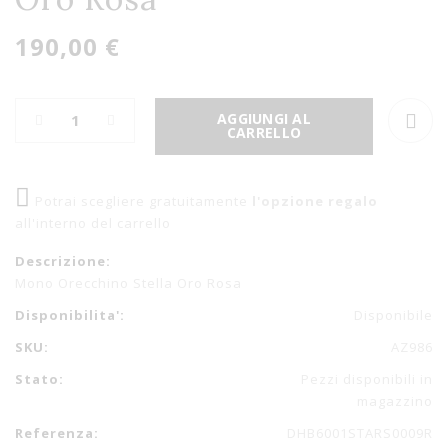
190,00 €
AGGIUNGI AL
CARRELLO
Potrai scegliere gratuitamente
l'opzione regalo
all'interno del carrello
Descrizione:
Mono Orecchino Stella Oro Rosa
Disponibilita':
Disponibile
SKU:
AZ986
Stato:
Pezzi disponibili in
magazzino
Referenza:
DHB6001STARS0009R