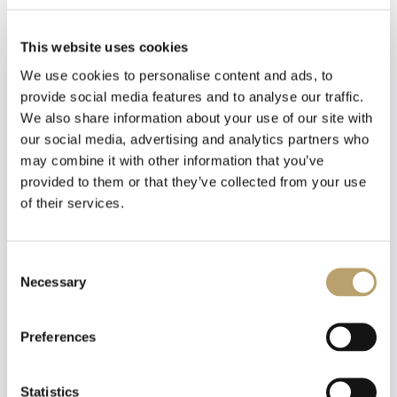
This website uses cookies
We use cookies to personalise content and ads, to
Prodotti Correlati
provide social media features and to analyse our traffic.
Per Brand
We also share information about your use of our site with
our social media, advertising and analytics partners who
may combine it with other information that you’ve
provided to them or that they’ve collected from your use
of their services.
Newsletter
Iscriviti alla nostra
newsletter
Consent
Necessary
Selection
Riceverai un coupon del 10% da applicare al tuo
carrello!
Preferences
Ti aggiorneremo sulle nostre novità, offerte e
promozioni.
Coupon non applicabile ai prodotti in promozione.
Statistics