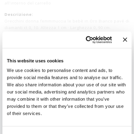
all'interno del carrello
Descrizione:
Orecchini donna femminuccia le bebè in Oro Bianco pavé di
diamanti ct 0, 10. Altezza 1 cm · Larghezza 0, 90 cm.
Disponibilita':
Non Disponibile
SKU:
AF722
Stato:
Non Disponibile
This website uses cookies
Referenza:
LBB016
We use cookies to personalise content and ads, to
Collezione:
PAVE'
provide social media features and to analyse our traffic.
We also share information about your use of our site with
Materiali:
Oro
our social media, advertising and analytics partners who
may combine it with other information that you’ve
provided to them or that they’ve collected from your use
of their services.
Newsletter
Iscriviti alla nostra
newsletter
Consent