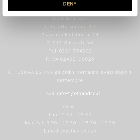
DENY
Gold &Co. SAS
di Barutta Simone & C
Piazza della Libertà, 14
21013 Gallarate VA
Tel. 0331 794392
P.IVA 02402190025
CHIUSURA ESTIVA gli ordini verranno evasi dopo 1
settembre
E-mail
:
info@goldandco.it
Orari:
Lun 15:30 - 19:30
Mar-Sab 9:30 - 12:30 | 15:30 - 19:30
Lunedì mattina chiuso