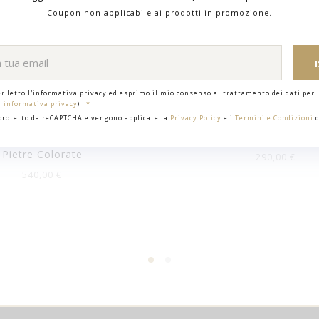
Coupon non applicabile ai prodotti in promozione.
er letto l'informativa privacy ed esprimo il mio consenso al trattamento dei dati per l
i informativa privacy
)
 protetto da reCAPTCHA e vengono applicate la
Privacy Policy
e i
Termini e Condizioni
d
ciale Bollicine Oro Rosa
DoDo Bracciale Cuore 
Pietre Colorate
290,00 €
540,00 €