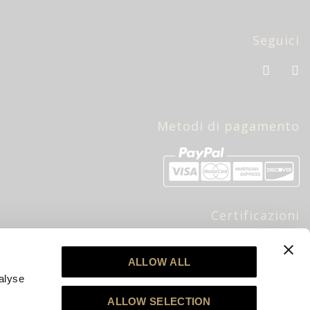
Seguici
Metodi di pagamento
Certificazioni
bre
ALLOW ALL
alyse
ALLOW SELECTION