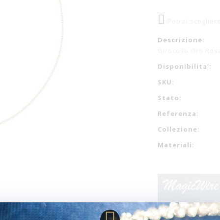
Potrai sceglier
Descrizione:
Girocollo Oro Ros
Disponibilita':
SKU:
Stato:
Referenza:
Collezione:
Materiali: