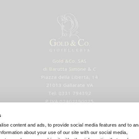
Gold &Co. SAS
di Barutta Simone & C
Piazza della Libertà, 14
21013 Gallarate VA
Tel. 0331 794392
P.IVA 02402190025
IUSURA ESTIVA gli ordini verranno evasi dopo 1 settem
s
ise content and ads, to provide social media features and to an
E-mail
:
info@goldandco.it
information about your use of our site with our social media,