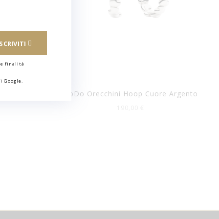
ISCRIVITI
e finalità
i Google.
Argento
DoDo Orecchini Hoop Cuore Argento
190,00 €