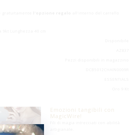
e gratuitamente
l'opzione regalo
all'interno del carrello
a 9kt Lunghezza 40 cm
Disponibile
AZ837
Pezzi disponibili in magazzino
DCB5012CHAIN0009R
ESSENTIALS
Oro 9 Kt
Emozioni tangibili con
MagicWire!
Fili di magia intrecciati con abilità
artigianale.