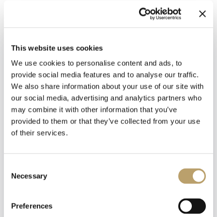
Collezione:
LLAVEROS CLASICOS
Materiali:
Lega Metallica placcata
Argento
This website uses cookies
We use cookies to personalise content and ads, to
provide social media features and to analyse our traffic.
We also share information about your use of our site with
our social media, advertising and analytics partners who
may combine it with other information that you’ve
provided to them or that they’ve collected from your use
of their services.
Newsletter
Iscriviti alla nostra
newsletter
Consent
Necessary
Selection
Emozioni tangibili con MagicWire!
Riceverai un coupon del 10% da applicare al tuo
Fili di magia intrecciati con abilità artigianale.
carrello!
Preferences
Ti aggiorneremo sulle nostre novità, offerte e