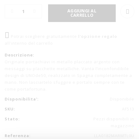
AGGIUNGI AL
CARRELLO
Potrai scegliere gratuitamente
l'opzione regalo
all'interno del carrello
Descrizione:
Originale portachiavi in metallo placcato argento con
messaggi su placchette metalliche. Vanta l’inconfondibile
design di UNOde50, realizzato in Spagna completamente a
mano. Non lasciartelo sfuggire e portalo sempre con te
come portafortuna.
Disponibilita':
Disponibile
SKU:
AF513
Stato:
Pezzi disponibili in
magazzino
Referenza:
LLA0182MARMTL0U