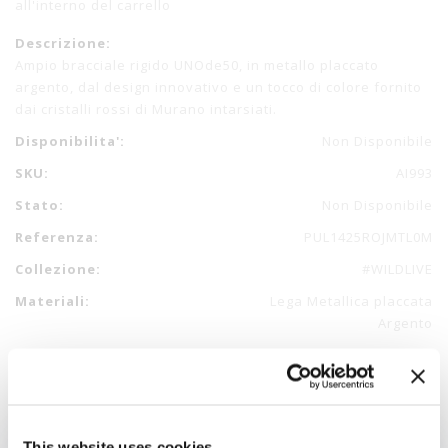
all'interno del carrello
Descrizione:
Ampio bracciale rigido UNOde50, in metallo placcato
argento, dal design innovativo e un tocco di colore fornito
dai cristalli rossi di Murano intarsiati.
Disponibilita':
Non Disponibile
SKU:
AI993
Stato:
Non Disponibile
Referenza:
PUL1425ROJMTL0M
Collezione:
#WILDLIVE
Materiali:
Lega Metallica placcata
Argento
This website uses cookies