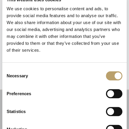
We use cookies to personalise content and ads, to
provide social media features and to analyse our traffic.
We also share information about your use of our site with
our social media, advertising and analytics partners who
may combine it with other information that you’ve
provided to them or that they’ve collected from your use
of their services.
Newsletter
Emozioni tangibili con MagicWire!
Iscriviti alla nostra
Fili di magia intrecciati con abilità artigianale.
newsletter
Consent
Necessary
Selection
Riceverai un coupon del 10% da applicare al tuo
carrello!
Preferences
Ti aggiorneremo sulle nostre novità, offerte e
promozioni.
Coupon non applicabile ai prodotti in promozione.
Statistics