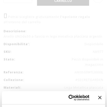
CARRELLO
Potrai scegliere gratuitamente
l'opzione regalo
all'interno del carrello
Descrizione:
Anello UNOde50 a fascia in lega metallica placcata argento.
Disponibilita':
Disponibile
SKU:
AM977
Stato:
Pezzi disponibili in
magazzino
Referenza:
ANI0503MTL0000L
Collezione:
#SECRETGARDEN
Materiali:
Lega Metallica placcata
Argento