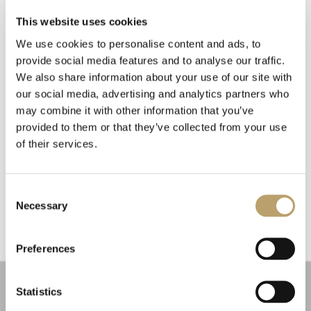
This website uses cookies
We use cookies to personalise content and ads, to
provide social media features and to analyse our traffic.
We also share information about your use of our site with
our social media, advertising and analytics partners who
may combine it with other information that you’ve
provided to them or that they’ve collected from your use
of their services.
Newsletter
Iscriviti alla nostra
Emozioni tangibili con MagicWire!
newsletter
Fili di magia intrecciati con abilità artigianale.
Consent
Necessary
Selection
Riceverai un coupon del 10% da applicare al tuo
carrello!
Preferences
Ti aggiorneremo sulle nostre novità, offerte e
promozioni.
Coupon non applicabile ai prodotti in promozione.
Statistics