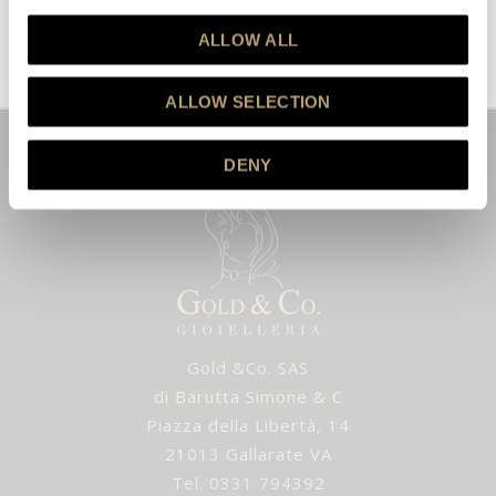
ISCRIVITI
ALLOW ALL
Questo sito è protetto da reCAPTCHA e vengono applicate la
Privacy Policy
e i
Termini e Condizioni
di Google.
ALLOW SELECTION
DENY
Gold &Co. SAS
di Barutta Simone & C
Piazza della Libertà, 14
21013 Gallarate VA
Tel. 0331 794392