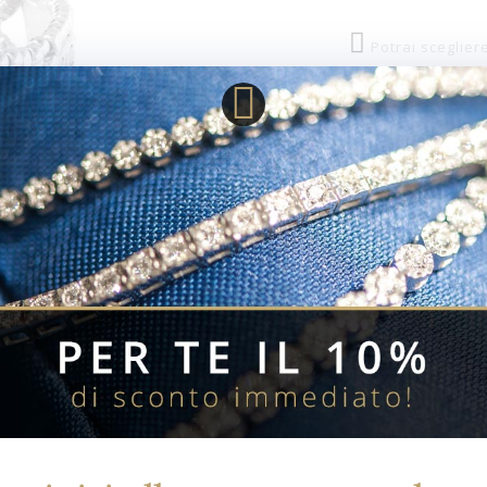
Potrai sceglier
Descrizione:
Un festival di bel
argentato che racc
perle circondano i
vari cristalli ver
chiusura a mosch
Disponibilita':
SKU:
Stato:
Referenza:
Collezione:
Materiali: