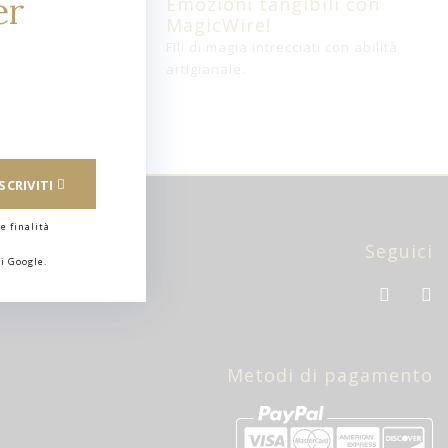
er
Emozioni tangibili con
MagicWire!
Fili di magia intrecciati con abilità
artigianale.
ISCRIVITI
e finalità
Seguici
i Google.
Metodi di pagamento