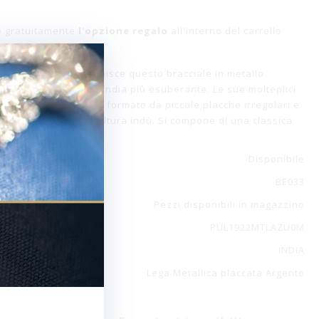
e gratuitamente
l'opzione regalo
all'interno del carrello
lezza per i sensi definisce questo bracciale in metallo
oglie l'essenza dell'India più esuberante. Le sue molteplici
l corpo del bracciale, formato da piccole placche irregolari e
di, emblematici della cultura indù. Si compone di una classica
ettone.
Disponibile
BE033
Pezzi disponibili in magazzino
PUL1922MTLAZU0M
INDIA
Lega Metallica placcata Argento