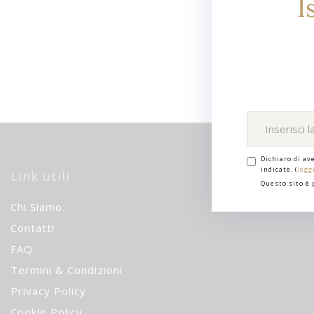
I
Dichiaro di av
indicate. (
legg
Link utili
Questo sito è
Chi Siamo
Contatti
FAQ
Termini & Condizioni
Privacy Policy
Cookie Policy