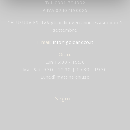
Tel. 0331 794392
P.IVA 02402190025
CHIUSURA ESTIVA gli ordini verranno evasi dopo 1
settembre
E-mail
:
info@goldandco.it
Orari:
Lun 15:30 - 19:30
Mar-Sab 9:30 - 12:30 | 15:30 - 19:30
Lunedì mattina chiuso
Seguici