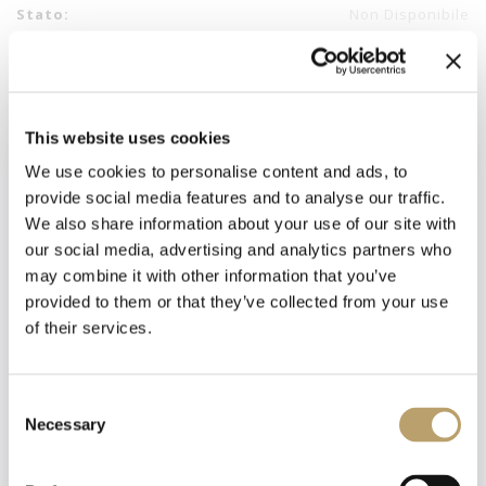
Stato:
Non Disponibile
Referenza:
COL1059MCLCAM0U
Collezione:
#BEUNIC
Materiali:
Lega Metallica placcata
This website uses cookies
Argento
We use cookies to personalise content and ads, to
provide social media features and to analyse our traffic.
We also share information about your use of our site with
our social media, advertising and analytics partners who
may combine it with other information that you’ve
provided to them or that they’ve collected from your use
of their services.
Newsletter
Iscriviti alla nostra
newsletter
Consent
Necessary
Selection
Riceverai un coupon del 10% da applicare al tuo
carrello!
Emozioni tangibili con MagicWire!