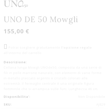
UNO DE 50 Mowgli
155,00 €
Potrai scegliere gratuitamente
l'opzione regalo
all'interno del carrello
Descrizione:
Collana lunga Mowgli UNOde50, composta da una serie di
fili in pelle marrone naturale, con elementi di varie forme
in metallo placcato argento e cristalli colorati alle
estremità. Il fermaglio centrale è una originale figura
femminile che si arrampica sulle funi. Lunghezza 46 cm.
Disponibilita':
Non Disponibile
SKU:
AJ829