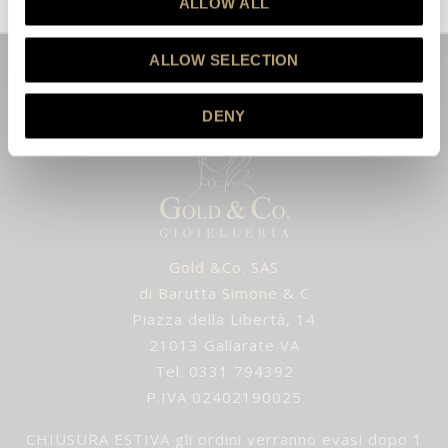
ALLOW ALL
Questo sito è protetto da reCAPTCHA e vengono applicate la
Privacy Policy
e i
Termini e Condizioni
di Google.
ALLOW SELECTION
DENY
Gold &Co. SAS
di Barutta Simone & C
Piazza della Libertà, 14
21013 Gallarate VA
Tel. 0331 794392
P.IVA 02402190025
CHIUSURA ESTIVA gli ordini verranno evasi dopo 1