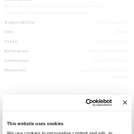
Bracciale UNOde50 in pelle con perla sintetica e
componenti in metallo placcato argento.
Disponibilita':
Non Disponibile
SKU:
AM749
Stato:
Non Disponibile
Referenza:
PUL1130MTLBPL0M
Collezione:
CLASICOS PERLAS
Materiali:
Lega Metallica placcata
Argento
This website uses cookies
We use cookies to personalise content and ads, to