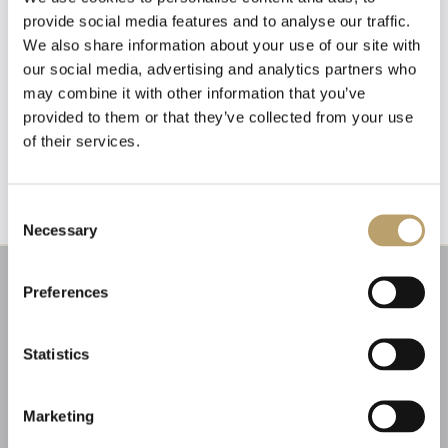
provide social media features and to analyse our traffic.
We also share information about your use of our site with
our social media, advertising and analytics partners who
may combine it with other information that you’ve
provided to them or that they’ve collected from your use
Emozioni tangibili con MagicWire!
of their services.
Fili di magia intrecciati con abilità artigianale.
Newsletter
Iscriviti alla nostra
newsletter
Consent
Necessary
Selection
Riceverai un coupon del 10% da applicare al tuo
carrello!
Preferences
Ti aggiorneremo sulle nostre novità, offerte e
promozioni.
Coupon non applicabile ai prodotti in promozione.
Statistics
Marketing