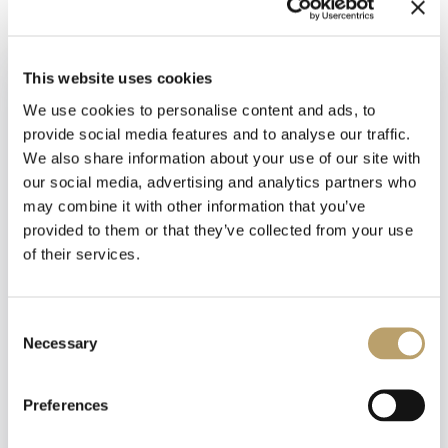
Materiali:
Lega Metallica placcata
Argento
This website uses cookies
We use cookies to personalise content and ads, to
provide social media features and to analyse our traffic.
We also share information about your use of our site with
our social media, advertising and analytics partners who
may combine it with other information that you’ve
provided to them or that they’ve collected from your use
of their services.
Newsletter
Iscriviti alla nostra
newsletter
Consent
Necessary
Emozioni tangibili con MagicWire!
Selection
Fili di magia intrecciati con abilità artigianale.
Riceverai un coupon del 10% da applicare al tuo
carrello!
Preferences
Ti aggiorneremo sulle nostre novità, offerte e
promozioni.