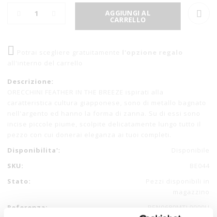
AGGIUNGI AL
CARRELLO
Potrai scegliere gratuitamente
l'opzione regalo
all'interno del carrello
Descrizione:
ORECCHINI FEATHER IN THE BREEZE ispirati alla
caratteristica cultura giapponese, sono di metallo bagnato
nell'argento ed hanno la forma di zanna. Su di essi sono
incise piccole piume, scolpite delicatamente lungo tutto il
pezzo con cui donerai eleganza ai tuoi completi.
Disponibilita':
Disponibile
SKU:
BE044
Stato:
Pezzi disponibili in
magazzino
Referenza:
PEN0680MTL0000U