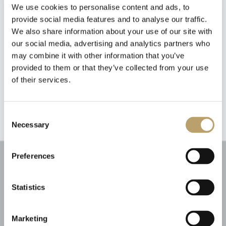
We use cookies to personalise content and ads, to
provide social media features and to analyse our traffic.
We also share information about your use of our site with
our social media, advertising and analytics partners who
may combine it with other information that you’ve
provided to them or that they’ve collected from your use
Emozioni tangibili con MagicWire!
of their services.
Newsletter
Fili di magia intrecciati con abilità artigianale.
Iscriviti alla nostra
newsletter
Consent
Necessary
Selection
Riceverai un coupon del 10% da applicare al tuo
carrello!
Preferences
Ti aggiorneremo sulle nostre novità, offerte e
promozioni.
Coupon non applicabile ai prodotti in promozione.
Statistics
Marketing