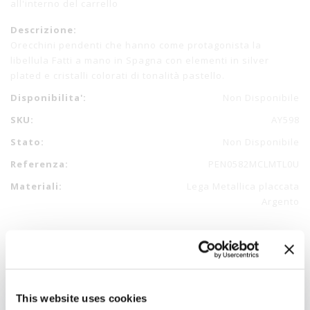
all'interno del carrello
Descrizione:
Orecchini pendenti che hanno come protagonista la
libellula Fatti a mano in Spagna con elementi in silver
plated e cristalli colorati di tonalità pastello.
Disponibilita':
Non Disponibile
SKU:
AY598
Stato:
Non Disponibile
Referenza:
PEN0582MCLMTL0U
Materiali:
Lega Metallica placcata
Argento
This website uses cookies