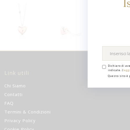
I
Dichiaro di av
indicate. (
legg
Link utili
Questo sito è
Chi Siamo
Contatti
FAQ
Termini & Condizioni
Privacy Policy
Cookie Policy