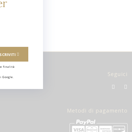
er
ISCRIVITI
e finalità
Seguici
i Google.
Metodi di pagamento