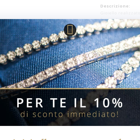
Descrizione:
Gioiello realizzat
forma di cuore co
con chiusura a mo
indossare giornal
Disponibilita':
SKU:
Stato:
Referenza:
Collezione:
Materiali: