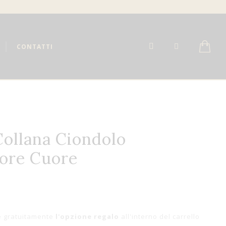
CONTATTI
Collana Ciondolo
ore Cuore
e gratuitamente
l'opzione regalo
all'interno del carrello