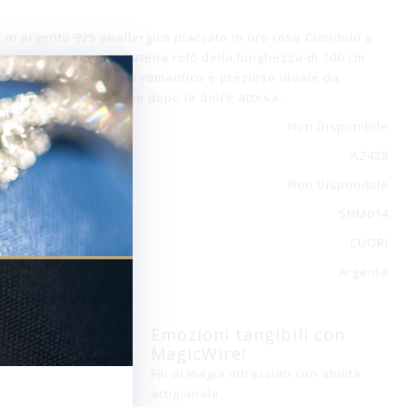
o in argento 925 anallergico placcato in oro rosa Ciondolo a
n sagome traforate Catena rolò della lunghezza di 100 cm
schettone Accessorio romantico e prezioso ideale da
mente, sia durante che dopo la dolce attesa.
Non Disponibile
AZ428
Non Disponibile
SNM014
CUORI
Argento
Emozioni tangibili con
MagicWire!
Fili di magia intrecciati con abilità
artigianale.