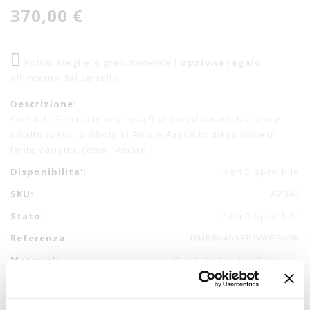
370,00 €
Potrai scegliere gratuitamente
l'opzione regalo
all'interno del carrello
Descrizione:
Ciondolo Freccia in oro rosa 9 kt, con diamanti bianchi e
smalto rosso. Simbolo di Amore Assoluto,disponibile in
tante varianti, come l'Amore.
Disponibilita':
Non Disponibile
SKU:
AZ942
Stato:
Non Disponibile
Referenza:
DMB8040ARROWDB09R
Materiali:
Oro 9 Kt, Smalto, Diamanti