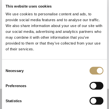
This website uses cookies
We use cookies to personalise content and ads, to
provide social media features and to analyse our traffic.
We also share information about your use of our site with
our social media, advertising and analytics partners who
may combine it with other information that you’ve
provided to them or that they’ve collected from your use
of their services.
Newsletter
Iscriviti alla nostra
Emozioni tangibili con MagicWire!
newsletter
Fili di magia intrecciati con abilità artigianale.
Consent
Necessary
Selection
Riceverai un coupon del 10% da applicare al tuo
carrello!
Preferences
Ti aggiorneremo sulle nostre novità, offerte e
promozioni.
Coupon non applicabile ai prodotti in promozione.
Statistics