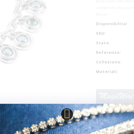
Bracciale UNOde50 
composto da ciond
Royal.
Disponibilita':
SKU:
Stato:
Referenza:
Collezione:
Materiali: