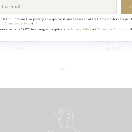
er letto l'informativa privacy ed esprimo il mio consenso al trattamento dei dati per l
i informativa privacy
)
 protetto da reCAPTCHA e vengono applicate la
Privacy Policy
e i
Termini e Condizioni
d
O DE 50 Lettera D
UNO DE 50 Pezaíl
65,00 €
65,00 €