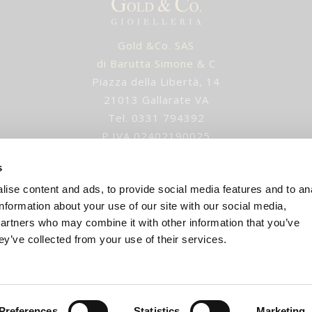
Gold &Co. SAS
di Barutta Simone & C
Piazza della Libertà, 14
21013 Gallarate VA
Tel. 0331 794392
P.IVA 02402190025
IUSURA ESTIVA gli ordini verranno evasi dopo 1 settem
s
ise content and ads, to provide social media features and to an
E-mail
:
info@goldandco.it
information about your use of our site with our social media,
Orari:
partners who may combine it with other information that you’ve
ey’ve collected from your use of their services.
Lun 15:30 - 19:30
Mar-Sab 9:30 - 12:30 | 15:30 - 19:30
Lunedì mattina chiuso
Preferences
Statistics
Marketing