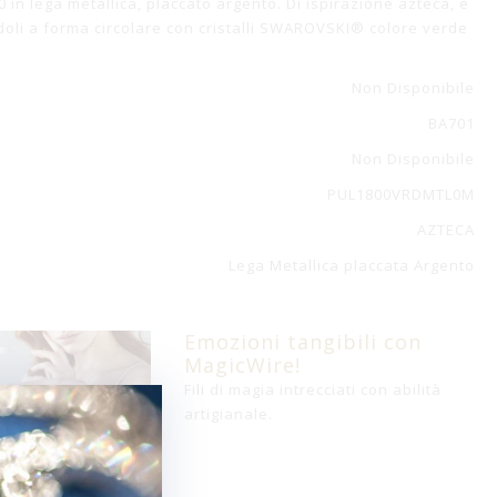
in lega metallica, placcato argento. Di ispirazione azteca, è
oli a forma circolare con cristalli SWAROVSKI® colore verde
Non Disponibile
BA701
Non Disponibile
PUL1800VRDMTL0M
AZTECA
Lega Metallica placcata Argento
Emozioni tangibili con
MagicWire!
Fili di magia intrecciati con abilità
artigianale.