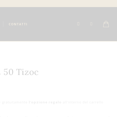
CONTATTI
 50 Tizoc
e gratuitamente
l'opzione regalo
all'interno del carrello