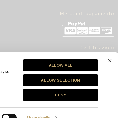
Metodi di pagamento
Certificazioni
bre
ALLOW ALL
alyse
ALLOW SELECTION
DENY
Show details