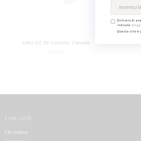
Dichiaro di av
indicate. (
legg
Questo sito è
UNO DE 50 Corazòn Clavado
UN
69,00 €
Link utili
Chi Siamo