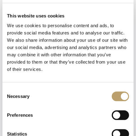
Emozioni tangibili con MagicWire!
Fili di magia intrecciati con abilità artigianale.
This website uses cookies
We use cookies to personalise content and ads, to
provide social media features and to analyse our traffic.
We also share information about your use of our site with
our social media, advertising and analytics partners who
may combine it with other information that you’ve
Prodotti Correlati
provided to them or that they’ve collected from your use
of their services.
Per Brand
Newsletter
Iscriviti alla nostra
newsletter
Consent
Necessary
Selection
Riceverai un coupon del 10% da applicare al tuo
carrello!
Preferences
Ti aggiorneremo sulle nostre novità, offerte e
promozioni.
Coupon non applicabile ai prodotti in promozione.
Statistics