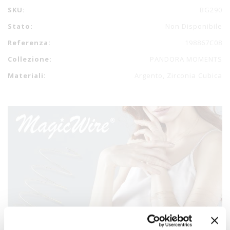
SKU:
BG290
Stato:
Non Disponibile
Referenza:
198867C08
Collezione:
PANDORA MOMENTS
Materiali:
Argento, Zirconia Cubica