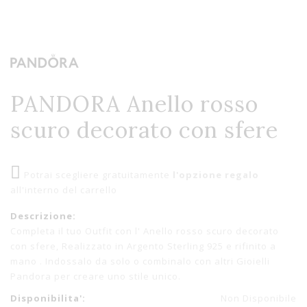
PANDORA Anello rosso
scuro decorato con sfere
Potrai scegliere gratuitamente
l'opzione regalo
all'interno del carrello
Descrizione:
Completa il tuo Outfit con l' Anello rosso scuro decorato
con sfere, Realizzato in Argento Sterling 925 e rifinito a
mano . Indossalo da solo o combinalo con altri Gioielli
Pandora per creare uno stile unico.
Disponibilita':
Non Disponibile