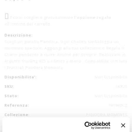
Potrai scegliere gratuitamente
l'opzione regalo
all'interno del carrello
Descrizione:
Scegli un gioiello Pandora. Ogni Charms simboleggia un
momento speciale. Aggiungi alla tua collezione o Regala il
Charm pendente a cuore Amiche per sempre. Realizzato in
Argento Sterling 925 e rifinito a mano . Compatibile con tutti
i Bracciali Pandora Moments
Disponibilita':
Non Disponibile
SKU:
AK825
Stato:
Non Disponibile
Referenza:
791948CZ
Collezione:
PANDORA MOMENTS
Materiali:
Argento, Zirconia Cubica