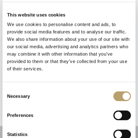
This website uses cookies
We use cookies to personalise content and ads, to
provide social media features and to analyse our traffic.
We also share information about your use of our site with
our social media, advertising and analytics partners who
may combine it with other information that you’ve
provided to them or that they’ve collected from your use
of their services.
Newsletter
Iscriviti alla nostra
newsletter
Emozioni tangibili con MagicWire!
Consent
Fili di magia intrecciati con abilità artigianale.
Necessary
Selection
Riceverai un coupon del 10% da applicare al tuo
carrello!
Preferences
Ti aggiorneremo sulle nostre novità, offerte e
promozioni.
Coupon non applicabile ai prodotti in promozione.
Statistics