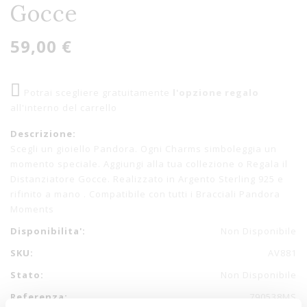
Gocce
59,00 €
Potrai scegliere gratuitamente
l'opzione regalo
all'interno del carrello
Descrizione:
Scegli un gioiello Pandora. Ogni Charms simboleggia un
momento speciale. Aggiungi alla tua collezione o Regala il
Distanziatore Gocce. Realizzato in Argento Sterling 925 e
rifinito a mano . Compatibile con tutti i Bracciali Pandora
Moments
Disponibilita':
Non Disponibile
SKU:
AV881
Stato:
Non Disponibile
Referenza:
790538MS