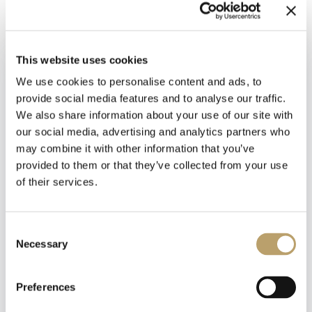
Collezione:
PANDORA MOMENTS
Materiali:
Argento
This website uses cookies
We use cookies to personalise content and ads, to
provide social media features and to analyse our traffic.
We also share information about your use of our site with
our social media, advertising and analytics partners who
may combine it with other information that you’ve
provided to them or that they’ve collected from your use
of their services.
Newsletter
Iscriviti alla nostra
newsletter
Consent
Necessary
Selection
Emozioni tangibili con MagicWire!
Riceverai un coupon del 10% da applicare al tuo
Fili di magia intrecciati con abilità artigianale.
carrello!
Preferences
Ti aggiorneremo sulle nostre novità, offerte e
promozioni.