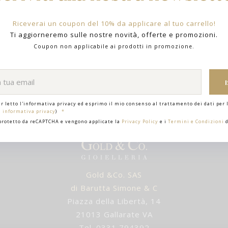
Riceverai un coupon del 10% da applicare al tuo carrello!
Ti aggiorneremo sulle nostre novità, offerte e promozioni.
Coupon non applicabile ai prodotti in promozione.
er letto l'informativa privacy ed esprimo il mio consenso al trattamento dei dati per l
i informativa privacy
)
 protetto da reCAPTCHA e vengono applicate la
Privacy Policy
e i
Termini e Condizioni
d
Gold &Co. SAS
di Barutta Simone & C
Piazza della Libertà, 14
21013 Gallarate VA
Tel. 0331 794392