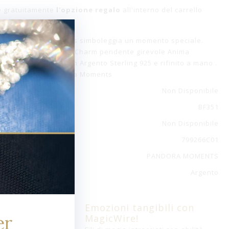
e gratuitamente
l'opzione regalo
all'interno del carrello
o Pandora. Ogni Charms simboleggia un momento speciale.
 collezione o Regala il Charm pendente girevole Anima
Always. Realizzato in Argento Sterling 925 e rifinito a mano .
utti i Bracciali Pandora Moments
Non Disponibile
BF351
Non Disponibile
799266C01
PANDORA MOMENTS
Argento
Emozioni tangibili con
er
MagicWire!