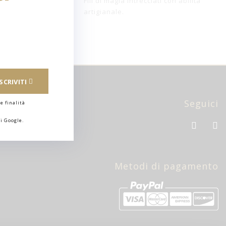
Fili di magia intrecciati con abilità
artigianale.
ISCRIVITI
Seguici
e finalità
i Google.
Metodi di pagamento