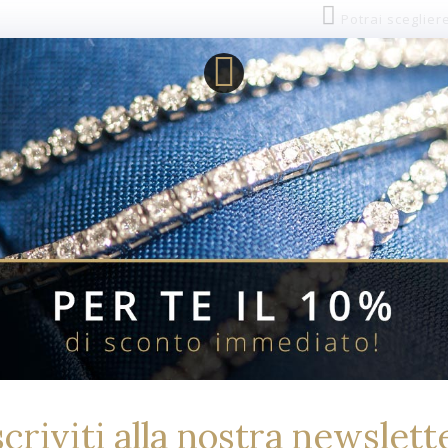
Potrai sceglier
Descrizione:
Scegli un gioiell
Aggiungi alla tua
gemella Forever & 
Compatibile con t
Disponibilita':
SKU:
Stato:
Referenza:
Collezione:
Materiali:
scriviti alla nostra newslett