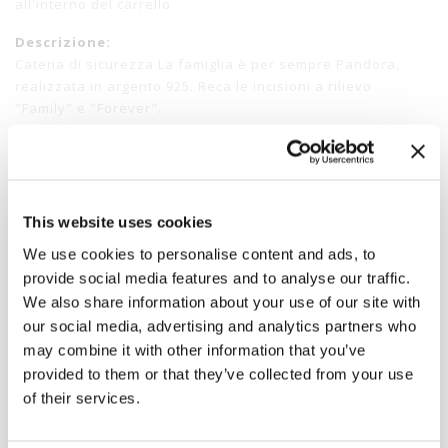
all'interno del carrello
Descrizione:
Catena di sicurezza La famiglia è per sempre Pandora,
realizzata in argento 925. Reca le incisioni a rilievo
"Family" e "Forever".
Disponibilita':
Disponibile
SKU:
AK732
Stato:
Pezzi disponibili in
This website uses cookies
magazzino
We use cookies to personalise content and ads, to
Referenza:
791788-05
provide social media features and to analyse our traffic.
Collezione:
MOMENTS
We also share information about your use of our site with
Materiali:
Argento
our social media, advertising and analytics partners who
may combine it with other information that you’ve
provided to them or that they’ve collected from your use
of their services.
Newsletter
Iscriviti alla nostra