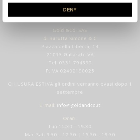
DENY
Gold &Co. SAS
di Barutta Simone & C
Piazza della Libertà, 14
21013 Gallarate VA
Tel. 0331 794392
P.IVA 02402190025
CHIUSURA ESTIVA gli ordini verranno evasi dopo 1
settembre
E-mail
:
info@goldandco.it
Orari:
Lun 15:30 - 19:30
Mar-Sab 9:30 - 12:30 | 15:30 - 19:30