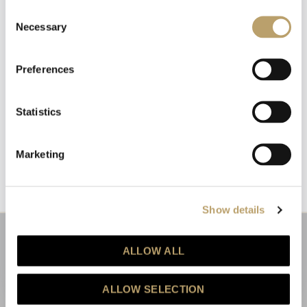
newsletter
Consent
Necessary
Selection
Riceverai un coupon del 10% da applicare al tuo
carrello!
Preferences
Ti aggiorneremo sulle nostre novità, offerte e
promozioni.
Coupon non applicabile ai prodotti in promozione.
Statistics
Emozioni tangibili con MagicWire!
Fili di magia intrecciati con abilità artigianale.
Marketing
Dichiaro di aver letto l'informativa privacy ed esprimo il mio
consenso al trattamento dei dati per le finalità indicate.
(
leggi informativa privacy
)
Show details
ISCRIVITI
ALLOW ALL
Questo sito è protetto da reCAPTCHA e vengono applicate la
Privacy Policy
e i
Termini e Condizioni
di Google.
ALLOW SELECTION