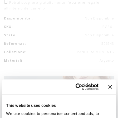
Potrai scegliere gratuitamente
l'opzione regalo
all'interno del carrello
Disponibilita':
Non Disponibile
SKU:
BG361
Stato:
Non Disponibile
Referenza:
596543
Collezione:
PANDORA MOMENTS
Materiali:
Argento
This website uses cookies
We use cookies to personalise content and ads, to