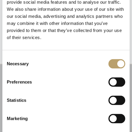
provide social media features and to analyse our traffic.
We also share information about your use of our site with
our social media, advertising and analytics partners who
may combine it with other information that you’ve
Emozioni tangibili con MagicWire!
provided to them or that they’ve collected from your use
Fili di magia intrecciati con abilità artigianale.
of their services.
Newsletter
Iscriviti alla nostra
newsletter
Consent
Necessary
Selection
Riceverai un coupon del 10% da applicare al tuo
carrello!
Preferences
Ti aggiorneremo sulle nostre novità, offerte e
promozioni.
Coupon non applicabile ai prodotti in promozione.
Statistics
Marketing
Dichiaro di aver letto l'informativa privacy ed esprimo il mio