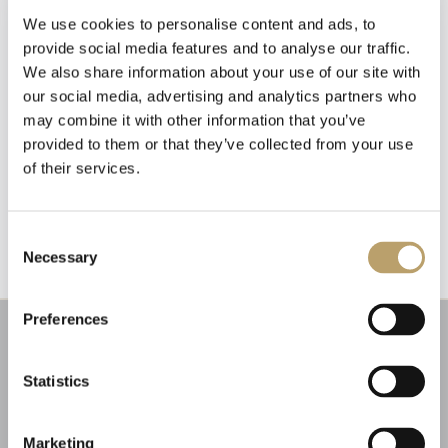
We use cookies to personalise content and ads, to
provide social media features and to analyse our traffic.
We also share information about your use of our site with
our social media, advertising and analytics partners who
may combine it with other information that you’ve
provided to them or that they’ve collected from your use
of their services.
Emozioni tangibili con MagicWire!
Newsletter
Iscriviti alla nostra
Fili di magia intrecciati con abilità artigianale.
newsletter
Consent
Necessary
Selection
Riceverai un coupon del 10% da applicare al tuo
carrello!
Preferences
Ti aggiorneremo sulle nostre novità, offerte e
promozioni.
Coupon non applicabile ai prodotti in promozione.
Statistics
Marketing