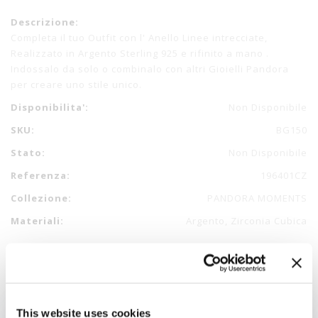
Descrizione:
Completa il tuo Outfit con l' Anello Linee intrecciate,
Realizzato in Argento Sterling 925 e rifinito a mano .
Indossalo da solo o combinalo con altri Gioielli Pandora
per creare uno stile unico.
Disponibilita':
Non Disponibile
SKU:
BG150
Stato:
Non Disponibile
Referenza:
196401CZ
Collezione:
PANDORA MOMENTS
Materiali:
Argento, Zirconia Cubica
This website uses cookies