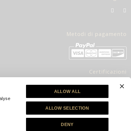
Metodi di pagamento
Certificazioni
bre
ALLOW ALL
alyse
ALLOW SELECTION
DENY