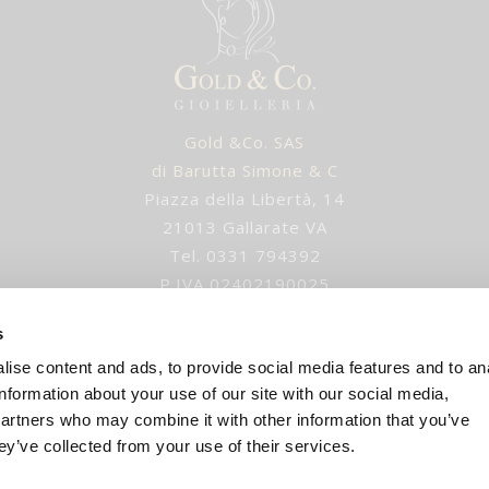
Gold &Co. SAS
di Barutta Simone & C
Piazza della Libertà, 14
21013 Gallarate VA
Tel. 0331 794392
P.IVA 02402190025
IUSURA ESTIVA gli ordini verranno evasi dopo 1 settem
s
ise content and ads, to provide social media features and to an
E-mail
:
info@goldandco.it
information about your use of our site with our social media,
Orari:
partners who may combine it with other information that you’ve
ey’ve collected from your use of their services.
Lun 15:30 - 19:30
Mar-Sab 9:30 - 12:30 | 15:30 - 19:30