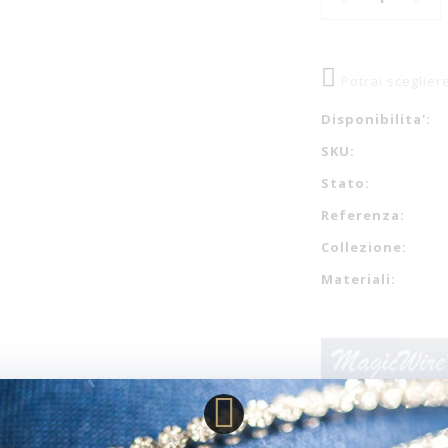
Potrai sceglier
Disponibilita':
SKU:
Stato:
Referenza:
Collezione:
Materiali: