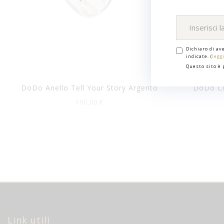
Dichiaro di av
indicate. (
legg
Questo sito è
DoDo Anello Tell Your Story Argento
DoDo Ci
190,00 €
Link utili