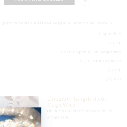
e gratuitamente
l'opzione regalo
all'interno del carrello
Disponibile
BQ970
Pezzi disponibili in magazzino
DUC6003HEART0009R
CUORE
Oro 9 Kt
Emozioni tangibili con
MagicWire!
Fili di magia intrecciati con abilità
artigianale.