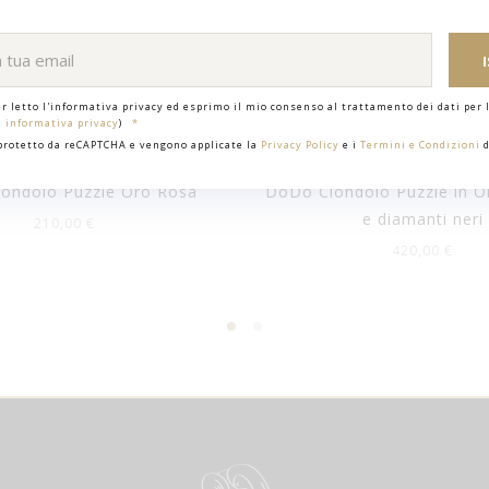
er letto l'informativa privacy ed esprimo il mio consenso al trattamento dei dati per l
i informativa privacy
)
 protetto da reCAPTCHA e vengono applicate la
Privacy Policy
e i
Termini e Condizioni
d
ondolo Puzzle Oro Rosa
DoDo Ciondolo Puzzle in O
e diamanti neri
210,00 €
420,00 €