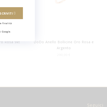
ISCRIVITI
e finalità
i Google.
ro Rosa 9kt
DoDo Anello Bollicine Oro Rosa e
Argento
290,00 €
Seguici