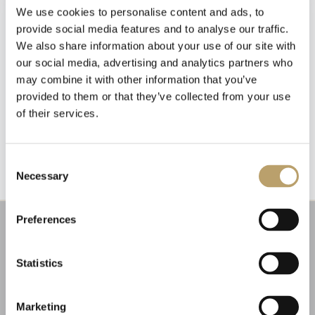
We use cookies to personalise content and ads, to
provide social media features and to analyse our traffic.
We also share information about your use of our site with
our social media, advertising and analytics partners who
may combine it with other information that you’ve
provided to them or that they’ve collected from your use
Emozioni tangibili con MagicWire!
of their services.
Newsletter
Fili di magia intrecciati con abilità artigianale.
Iscriviti alla nostra
newsletter
Consent
Necessary
Selection
Riceverai un coupon del 10% da applicare al tuo
carrello!
Preferences
Ti aggiorneremo sulle nostre novità, offerte e
promozioni.
Coupon non applicabile ai prodotti in promozione.
Statistics
Marketing