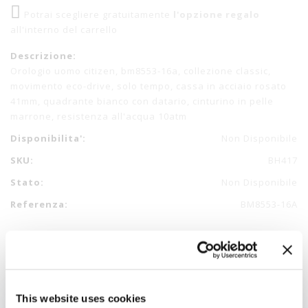
Potrai scegliere gratuitamente
l'opzione regalo
all'interno del carrello
Descrizione:
Orologio uomo citizen, bm8553-16a, collezione classic,
movimento eco-drive, solo tempo, cassa in acciaio rosato
41mm, quadrante bianco con datario, cinturino in pelle
marrone, resistenza all'acqua 10atm
Disponibilita':
Non Disponibile
SKU:
BH417
Stato:
Non Disponibile
Referenza:
BM8553-16A
This website uses cookies