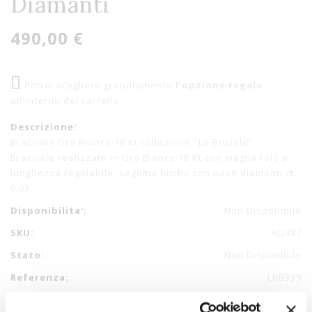
Diamanti
490,00 €
Potrai scegliere gratuitamente
l'opzione regalo
all'interno del carrello
Descrizione:
Bracciale Oro Bianco 18 Kt collezione "Le Briciole".
Bracciale realizzato in Oro Bianco 18 Kt con maglia rolò e
lunghezza regolabile, sagoma bimbo con pavè diamanti ct.
0,03
Disponibilita':
Non Disponibile
SKU:
AQ497
Stato:
Non Disponibile
Referenza:
LBB339
Collezione:
PAVE'