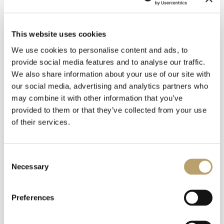
Materiali:
Oro
This website uses cookies
We use cookies to personalise content and ads, to
provide social media features and to analyse our traffic.
We also share information about your use of our site with
our social media, advertising and analytics partners who
may combine it with other information that you’ve
provided to them or that they’ve collected from your use
of their services.
Newsletter
Iscriviti alla nostra
newsletter
Consent
Emozioni tangibili con MagicWire!
Necessary
Selection
Fili di magia intrecciati con abilità artigianale.
Riceverai un coupon del 10% da applicare al tuo
carrello!
Preferences
Ti aggiorneremo sulle nostre novità, offerte e
promozioni.
Coupon non applicabile ai prodotti in promozione.