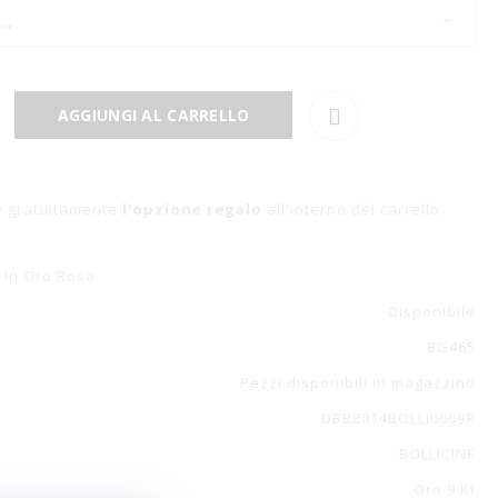
AGGIUNGI AL CARRELLO
e gratuitamente
l'opzione regalo
all'interno del carrello
e in Oro Rosa
Disponibile
BG465
Pezzi disponibili in magazzino
DBB8014BOLLI0009R
BOLLICINE
Oro 9 Kt