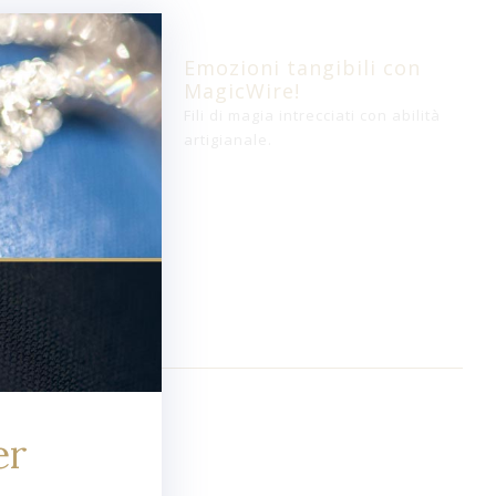
Emozioni tangibili con
MagicWire!
Fili di magia intrecciati con abilità
artigianale.
d
er