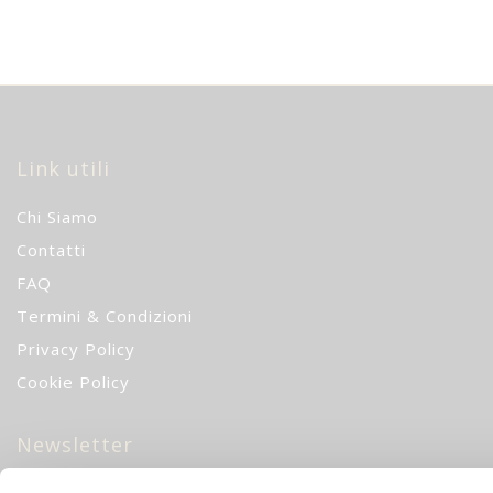
Link utili
Chi Siamo
Contatti
FAQ
Termini & Condizioni
Privacy Policy
Cookie Policy
Newsletter
10% di sconto
iscrivendoti alla nostra newsletter!