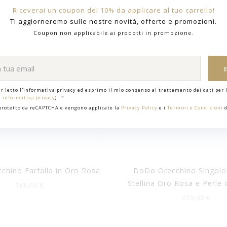
Riceverai un coupon del 10% da applicare al tuo carrello!
Ti aggiorneremo sulle nostre novità, offerte e promozioni.
Coupon non applicabile ai prodotti in promozione.
er letto l'informativa privacy ed esprimo il mio consenso al trattamento dei dati per l
i informativa privacy
)
 protetto da reCAPTCHA e vengono applicate la
Privacy Policy
e i
Termini e Condizioni
d
hino Farfalla in Oro Rosa
DoDo Orecchino Singolo 
Stellina Oro Rosa e Perle d
160,00 €
370,00 €