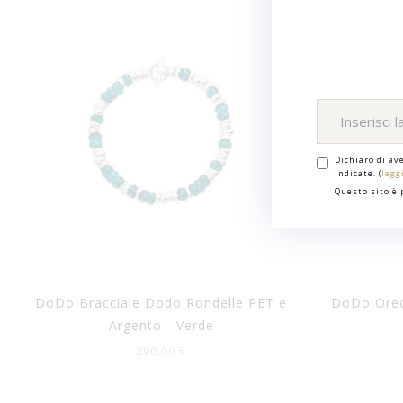
Dichiaro di av
indicate. (
legg
Questo sito è
DoDo Bracciale Dodo Rondelle PET e
DoDo Orecc
Argento - Verde
290,00 €