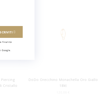
ISCRIVITI
e finalità
i Google.
Piercing
DoDo Orecchino Monachella Oro Giallo
i Cristallo
18kt
120,00 €