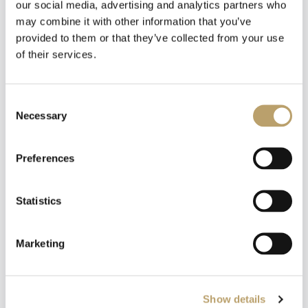
our social media, advertising and analytics partners who
may combine it with other information that you’ve
provided to them or that they’ve collected from your use
of their services.
Newsletter
Iscriviti alla nostra
newsletter
Consent
Necessary
Selection
Riceverai un coupon del 10% da applicare al tuo
carrello!
Preferences
Ti aggiorneremo sulle nostre novità, offerte e
promozioni.
Coupon non applicabile ai prodotti in promozione.
Statistics
ACQUISTA
FILODELLAVITA Anello
Marketing
Filodellavita Rock
Collection 7 Fili Argento
Dichiaro di aver letto l'informativa privacy ed esprimo il mio
consenso al trattamento dei dati per le finalità indicate.
925 Brunito
(
leggi informativa privacy
)
Show details
335,00 €