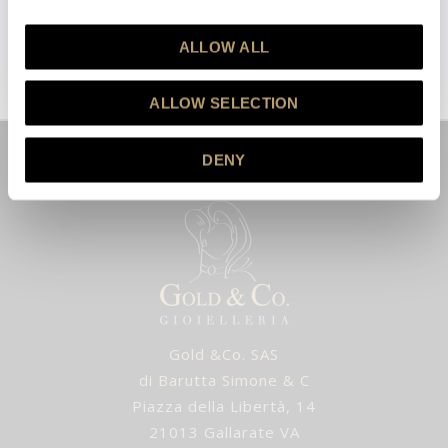
ISCRIVITI
ALLOW ALL
Questo sito è protetto da reCAPTCHA e vengono applicate la
Privacy Policy
e i
Termini e Condizioni
di Google.
ALLOW SELECTION
DENY
Gold &Co. SAS
di Barutta Simone & C
Piazza della Libertà, 14
21013 Gallarate VA